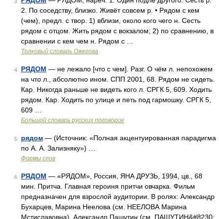
РЯДОМ
— РЯДОМ, нареч. 1. Один подле другого. Сесть р.
3
2. По соседству, близко. Живёт совсем р. • Рядом с кем
(чем), предл. с твор. 1) вблизи, около кого чего н. Сесть
рядом с отцом. Жить рядом с вокзалом; 2) по сравнению, в
сравнении с кем чем н. Рядом с …
Толковый словарь Ожегова
РЯДОМ
— не лежало [что с чем]. Разг. О чём л. непохожем
4
на что л., абсолютно ином. СПП 2001, 68. Рядом не сидеть.
Кар. Никогда раньше не видеть кого л. СРГК 5, 609. Ходить
рядом. Кар. Ходить по улице и петь под гармошку. СРГК 5,
609 …
Большой словарь русских поговорок
рядом
— (Источник: «Полная акцентуированная парадигма
5
по А. А. Зализняку») …
Формы слов
РЯДОМ
— «РЯДОМ», Россия, ЯНА ДРУЗЬ, 1994, цв., 68
6
мин. Притча. Главная героиня притчи овчарка. Фильм
пpедназначен для взрослой аудитории. В ролях: Александр
Бухарцев, Марина Неелова (см. НЕЕЛОВА Марина
Мстиславовна), Александр Пашутин (см. ПАШУТИН&#8230;