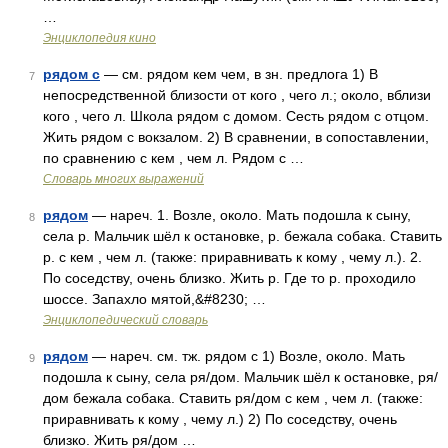
…
Энциклопедия кино
рядом с
— см. рядом кем чем, в зн. предлога 1) В
7
непосредственной близости от кого , чего л.; около, вблизи
кого , чего л. Школа рядом с домом. Сесть рядом с отцом.
Жить рядом с вокзалом. 2) В сравнении, в сопоставлении,
по сравнению с кем , чем л. Рядом с …
Словарь многих выражений
рядом
— нареч. 1. Возле, около. Мать подошла к сыну,
8
села р. Мальчик шёл к остановке, р. бежала собака. Ставить
р. с кем , чем л. (также: приравнивать к кому , чему л.). 2.
По соседству, очень близко. Жить р. Где то р. проходило
шоссе. Запахло мятой,&#8230; …
Энциклопедический словарь
рядом
— нареч. см. тж. рядом с 1) Возле, около. Мать
9
подошла к сыну, села ря/дом. Мальчик шёл к остановке, ря/
дом бежала собака. Ставить ря/дом с кем , чем л. (также:
приравнивать к кому , чему л.) 2) По соседству, очень
близко. Жить ря/дом …