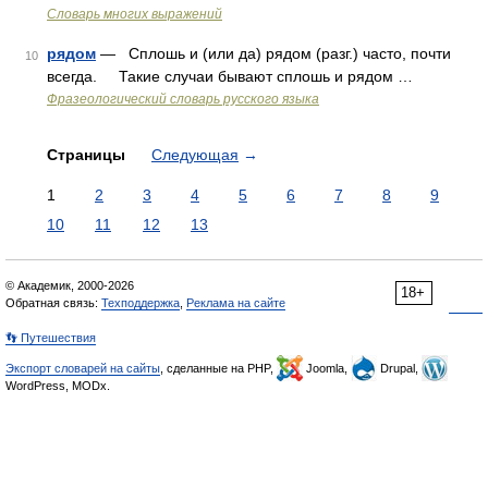
Словарь многих выражений
рядом
— Сплошь и (или да) рядом (разг.) часто, почти
10
всегда. Такие случаи бывают сплошь и рядом …
Фразеологический словарь русского языка
Страницы
Следующая
→
1
2
3
4
5
6
7
8
9
10
11
12
13
© Академик, 2000-2026
18+
Обратная связь:
Техподдержка
,
Реклама на сайте
👣 Путешествия
Экспорт словарей на сайты
, сделанные на PHP,
Joomla,
Drupal,
WordPress, MODx.